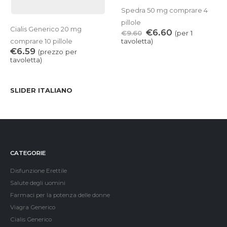
Spedra 50 mg comprare 4
pillole
Cialis Generico 20 mg
€
6.60
€
9.60
(per 1
comprare 10 pillole
tavoletta)
€
6.59
(prezzo per
tavoletta)
SLIDER ITALIANO
CATEGORIE
Disfunzione Erettile
Salute degli uomini
Farmaci per la potenza delle donne
Viagra Generico
Cialis Generico