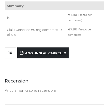
Summary
€
7.86
(Prezzo per
1x
compressa)
€
7.86
Cialis Generico 60 mg comprare 10
(Prezzo per
pillole
compressa)
AGGIUNGI AL CARRELLO
Recensioni
Ancora non ci sono recensioni.