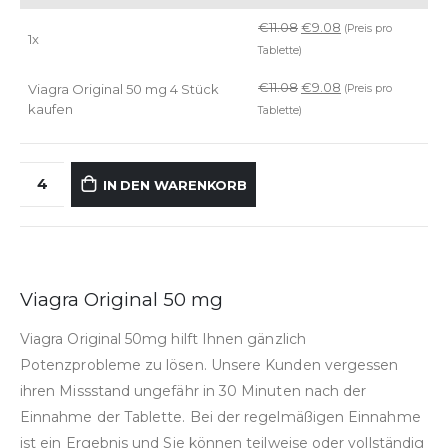
€
11.08
€
9.08
(Preis pro
1x
Tablette)
€
11.08
€
9.08
Viagra Original 50 mg 4 Stück
(Preis pro
kaufen
Tablette)
IN DEN WARENKORB
Viagra Original 50 mg
Viagra Original 50mg hilft Ihnen gänzlich
Potenzprobleme zu lösen. Unsere Kunden vergessen
ihren Missstand ungefähr in 30 Minuten nach der
Einnahme der Tablette. Bei der regelmäßigen Einnahme
ist ein Ergebnis und Sie können teilweise oder vollständig