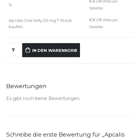
€
8.08
(Preis pro
1x
Tablette)
€
8.08
Apcalis Oral Jelly 20 mg 7 Stück
(Preis pro
kaufen
Tablette)
IN DEN WARENKORB
Bewertungen
Es gibt noch keine Bewertungen.
Schreibe die erste Bewertung für „Apcalis