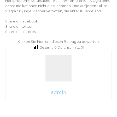
Herzprobleme verursachen kann. Wir empfehlen, Viagra ohne
echte Indikationen nicht einzunehmen. Und auf jeden Fall ist
Viagra für junge Männer verboten, die unter 18 Jahre sind.
Share on facebook
Share on twitter
Share on pinterest
Klicken Sie hier, um diesen Beitrag zu bewerten!
[Gesamt:
0
Durchschnitt:
0
]
admin